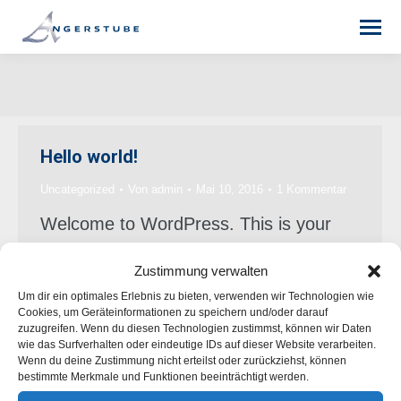
Sie befinden sich hier:
Hello world!
Uncategorized
Von
admin
Mai 10, 2016
1 Kommentar
Welcome to WordPress. This is your
first post. Edit or delete it, then start
Zustimmung verwalten
writing!
Um dir ein optimales Erlebnis zu bieten, verwenden wir Technologien wie
Cookies, um Geräteinformationen zu speichern und/oder darauf
zuzugreifen. Wenn du diesen Technologien zustimmst, können wir Daten
wie das Surfverhalten oder eindeutige IDs auf dieser Website verarbeiten.
© 2024 Angerstube
Wenn du deine Zustimmung nicht erteilst oder zurückziehst, können
bestimmte Merkmale und Funktionen beeinträchtigt werden.